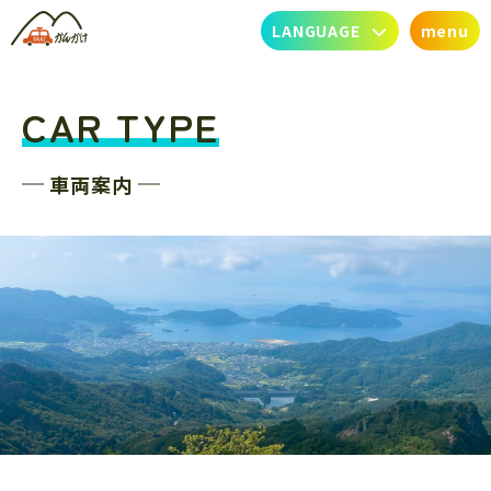
LANGUAGE
menu
CAR TYPE
​車両案内